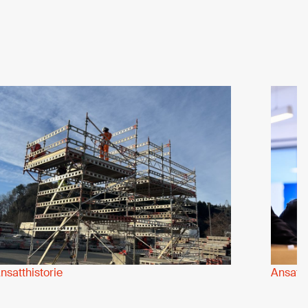
nsatthistorie
Ansatth