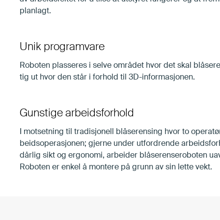
plan­lagt.
Unik programvare
Ro­bo­ten plas­se­res i selve om­rå­det hvor det skal blå­se­re
tig ut hvor den står i for­hold til 3D-in­for­ma­sjo­nen.
Gunstige arbeidsforhold
I mot­set­ning til tra­di­sjo­nell blå­se­ren­sing hvor to ope­ra­
beids­ope­ra­sjo­nen; gjer­ne un­der ut­ford­ren­de ar­beids­for­ho
dår­lig sikt og er­go­no­mi, ar­bei­der blå­se­rense­ro­bo­ten uav
Ro­bo­ten er en­kel å mon­te­re på grunn av sin let­te vekt.