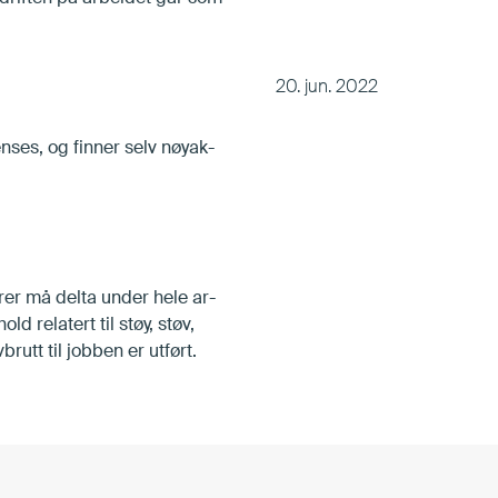
20. jun. 2022
n­ses, og fin­ner selv nøy­ak­
tø­rer må del­ta un­der hele ar­
ld re­la­tert til støy, støv,
­brutt til job­ben er ut­ført.