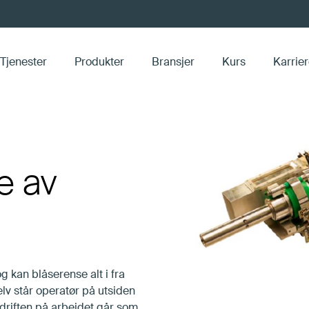
Tjenester
Produkter
Bransjer
Kurs
Karrie
DPRS (Dew Point Reduction System)
e av
g kan blå­se­ren­se alt i fra
lv står ope­ra­tør på ut­si­den
em­drif­ten på ar­bei­det går som