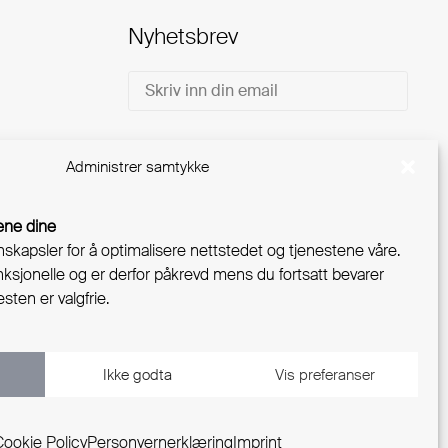
Nyhetsbrev
Email
Administrer samtykke
ene dine
nskapsler for å optimalisere nettstedet og tjenestene våre.
sjonelle og er derfor påkrevd mens du fortsatt bevarer
sten er valgfrie.
Ikke godta
Vis preferanser
Personvern
Administrer samtykke
Cookie Policy
Personvernerklæring
Imprint