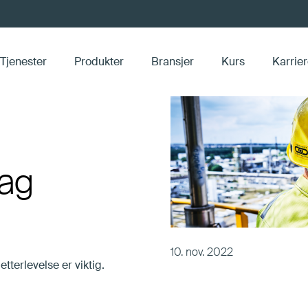
Tjenester
Produkter
Bransjer
Kurs
Karrie
DPRS (Dew Point Reduction System)
dag
10. nov. 2022
tterlevelse er viktig.