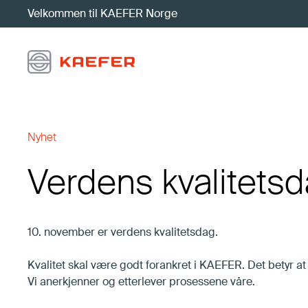
Velkommen til KAEFER Norge
Visjon, misjon, verdier og strategi
Nyhet
Verdens kvalitets
10. november er verdens kvalitetsdag.
Kvalitet skal være godt forankret i KAEFER. Det betyr at e
Vi anerkjenner og etterlever prosessene våre.