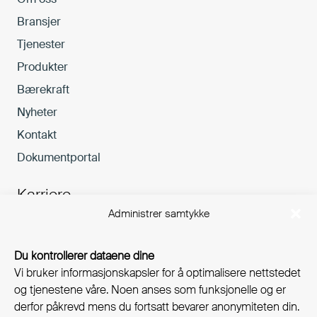
Bransjer
Tjenester
Produkter
Bærekraft
Nyheter
Kontakt
Dokumentportal
Karriere
Administrer samtykke
Muligheter
Bransjer
Du kontrollerer dataene dine
Vi bruker informasjonskapsler for å optimalisere nettstedet
Nyhetsbrev
og tjenestene våre. Noen anses som funksjonelle og er
derfor påkrevd mens du fortsatt bevarer anonymiteten din.
Email